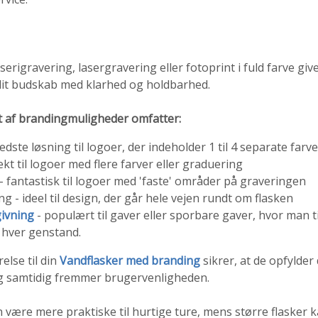
rigravering, lasergravering eller fotoprint i fuld farve giv
 dit budskab med klarhed og holdbarhed.
t af brandingmuligheder omfatter:
edste løsning til logoer, der indeholder 1 til 4 separate farve
ekt til logoer med flere farver eller graduering
 fantastisk til logoer med 'faste' områder på graveringen
ng - ideel til design, der går hele vejen rundt om flasken
givning
- populært til gaver eller sporbare gaver, hvor man ti
l hver genstand.
else til din
Vandflasker med branding
sikrer, at de opfylder
g samtidig fremmer brugervenligheden.
 være mere praktiske til hurtige ture, mens større flasker 