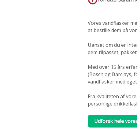
Vores vandflasker me
at bestille dem på vo
Uanset om du er inter
dem tilpasset, pakket o
Med over 15 års erfa
(Bosch og Barclays, f
vandflasker med ege
Fra kvaliteten af vore
personlige drikkeflask
Udforsk hele vore