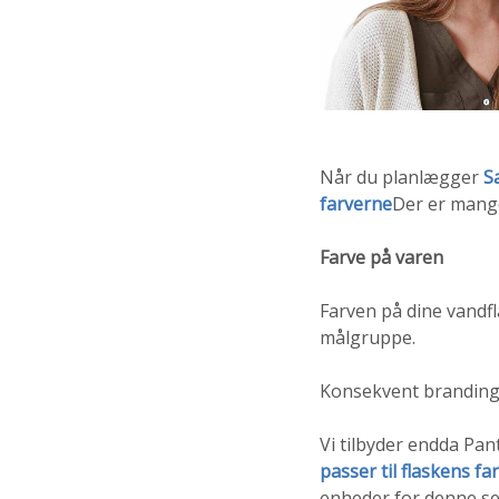
Når du planlægger
S
farverne
Der er mange
Farve på varen
Farven på dine vandfl
målgruppe.
Konsekvent branding 
Vi tilbyder endda Pa
passer til flaskens fa
enheder for denne se