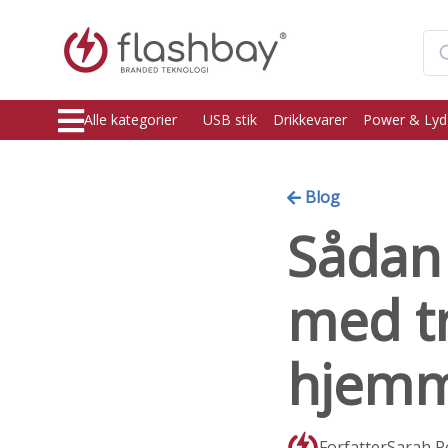
Alle kategorier
USB stik
Drikkevarer
Power & Lyd
Blog
Sådan 
med tr
hjemm
ForfatterSarah R