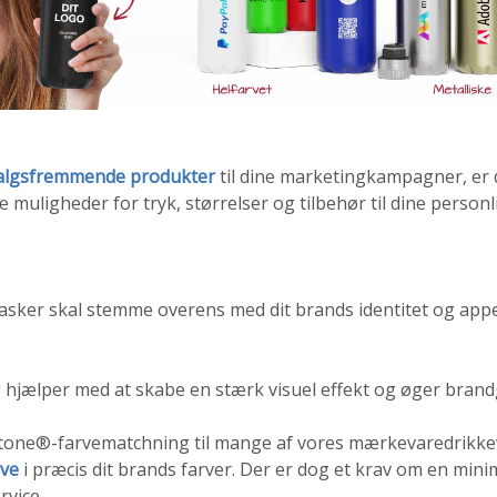
algsfremmende produkter
til dine marketingkampagner, er d
 muligheder for tryk, størrelser og tilbehør til dine personl
asker skal stemme overens med dit brands identitet og appell
hjælper med at skabe en stærk visuel effekt og øger bran
ntone®-farvematchning til mange af vores mærkevaredrikke
rve
i præcis dit brands farver. Der er dog et krav om en mi
rvice.