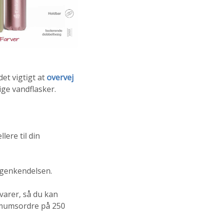
et vigtigt at
overvej
ige vandflasker.
ere til din
dgenkendelsen.
varer, så du kan
nimumsordre på 250