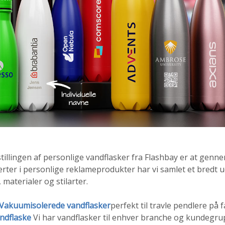
estillingen af personlige vandflasker fra Flashbay er at genn
ter i personlige reklameprodukter har vi samlet et bredt ud
 materialer og stilarter.
Vakuumisolerede vandflasker
perfekt til travle pendlere på f
andflaske
Vi har vandflasker til enhver branche og kundegru