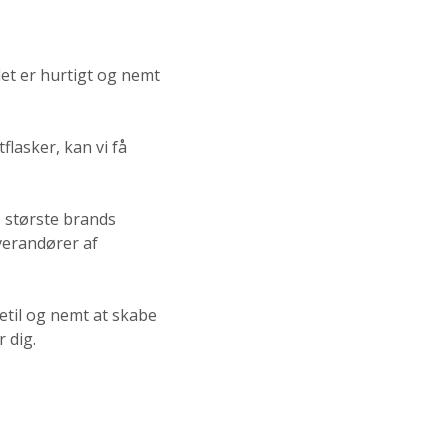
et er hurtigt og nemt
flasker, kan vi få
e største brands
everandører af
getil og nemt at skabe
 dig.