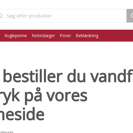
Kuglepenne
Notesbøger
Poser
Beklædning
bestiller du vandf
yk på vores
eside
oberts