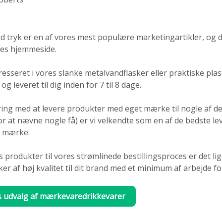
d tryk er en af vores mest populære marketingartikler, og d
res hjemmeside.
esseret i vores slanke metalvandflasker eller praktiske plast
g leveret til dig inden for 7 til 8 dage.
ring med at levere produkter med eget mærke til nogle af d
or at nævne nogle få) er vi velkendte som en af de bedste l
t mærke.
s produkter til vores strømlinede bestillingsproces er det li
er af høj kvalitet til dit brand med et minimum af arbejde for
s udvalg af mærkevaredrikkevarer