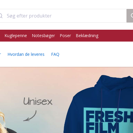
Kuglepenne
Notesbøger
Poser
Beklædning
r
Hvordan de leveres
FAQ