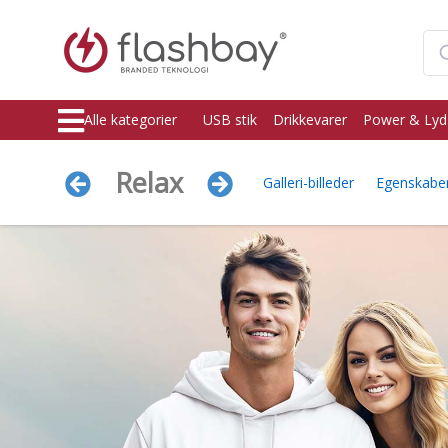
Alle kategorier
USB stik
Drikkevarer
Power & Lyd
Relax
Galleri-billeder
Egenskabe