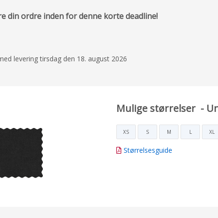
re din ordre inden for denne korte deadline!
e med levering tirsdag den 18. august 2026
Mulige størrelser - U
XS
S
M
L
XL
Størrelsesguide