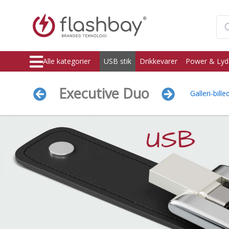
Alle kategorier
USB stik
Drikkevarer
Power & Lyd
Executive Duo
Galleri-bille