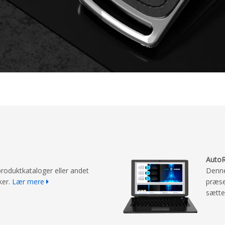
AutoR
roduktkataloger eller andet
Denne
ker.
Lær mere
præse
sætte