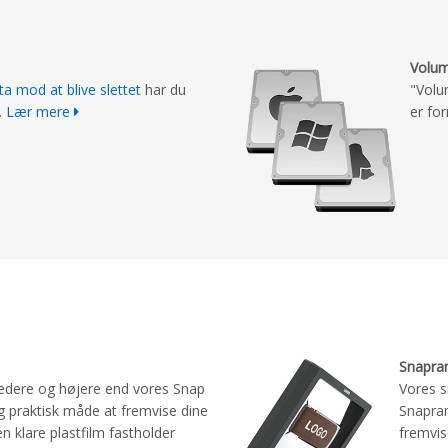
Volum
ta mod at blive slettet
har du
"Volu
.
Lær mere
er for
Snapra
ere og højere end vores Snap
Vores 
g praktisk måde at fremvise dine
Snapra
 klare plastfilm fastholder
fremvis