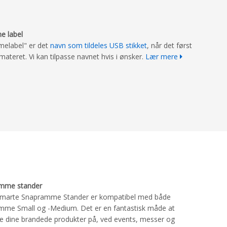
e label
melabel" er det
navn som tildeles USB stikket
, når det først
materet. Vi kan tilpasse navnet hvis i ønsker.
Lær mere
mme stander
smarte Snapramme Stander er kompatibel med både
mme Small og -Medium. Det er en fantastisk måde at
e dine brandede produkter på, ved events, messer og