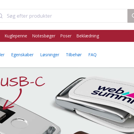
Kuglepenne
Notesbøger
Poser
Beklædning
der
Egenskaber
Løsninger
Tilbehør
FAQ