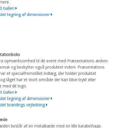
mere.
d Galleri
let tegning af dimensioner
tationboks
tra opmærksomhed til dit event med Præsentations æsken.
smuk og beskytter også produktet indeni. Præsentations
ar et specialfremstillet indlæg, der holder produktet
 og låget har et stort område der kan blive trykt eller
t med dit logo.
d Galleri
let tegning af dimensioner
let brandings vejledning
kæde
den består af en metalkæde med en lille karabinhage.