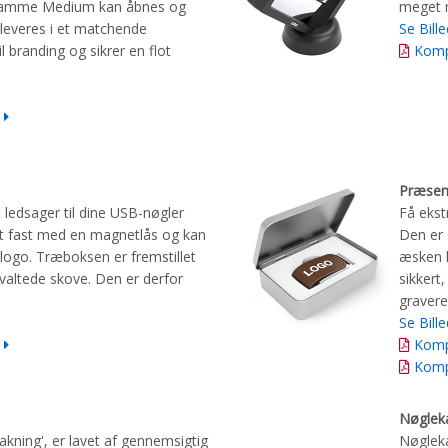
apramme Medium kan åbnes og
meget 
 leveres i et matchende
Se Bille
il branding og sikrer en flot
Komp
Præsen
ledsager til dine USB-nøgler
Få eks
ert fast med en magnetlås og kan
Den er 
 logo. Træboksen er fremstillet
æsken h
orvaltede skove. Den er derfor
sikkert,
gravere
Se Bille
Komp
Komp
Nøgle
pakning', er lavet af gennemsigtig
Nøglekæ