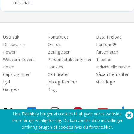
materiale.
USB stik
Kontakt os
Data Preload
Drikkevarer
Om os
Pantone®-
Power
Betingelser
farvematch
Webcam Covers
Persondatabetingelser
Tilbehør
Poser
Cookies
Individuelle navne
Caps og Huer
Certificater
Sådan fremstiller
Lyd
Job og Karriere
vi dit logo
Gadgets
Blog
Hos Flashbay bruger vi cookies til at gøre vores webside
mere brugervenlig for dig. Du kan ændre dine indstillinger
omkring
brugen af cookies
hvis du foretrækker.
Brug for hjælp? Tel:
(650) 938-3500 (US)