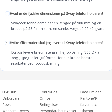
Hvad er de fysiske dimensioner på Sway-telefonholderen?
Sway-telefonholderen har en længde på 908 mm og en
bredde på 58,2 mm samt en samlet vægt på 25,40 gram.
Hvilke filformater skal jeg levere til Sway-telefonholderen?
Du bør levere billedmateriale i høj opløsning (300 DPI) i
.png-, .jpeg- eller .gif-format for at sikre de bedste
resultater ved fotoudskrivning.
USB stik
Kontakt os
Data Preload
Drikkevarer
Om os
Pantone®-
Power
Betingelser
farvematch
Webcam Covers
Persondatabetingelser
Tilbehør