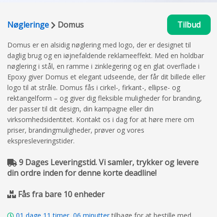
Nøgleringe
Domus
Tilbud
Domus er en alsidig nøglering med logo, der er designet til
daglig brug og en iøjnefaldende reklameeffekt. Med en holdbar
nøglering i stål, en ramme i zinklegering og en glat overflade i
Epoxy giver Domus et elegant udseende, der får dit billede eller
logo til at stråle. Domus fås i cirkel-, firkant-, ellipse- og
rektangelform – og giver dig fleksible muligheder for branding,
der passer til dit design, din kampagne eller din
virksomhedsidentitet. Kontakt os i dag for at høre mere om
priser, brandingmuligheder, prøver og vores
ekspresleveringstider.
9 Dages Leveringstid. Vi samler, trykker og levere
din ordre inden for denne korte deadline!
Fås fra bare 10 enheder
01
dage
11
timer,
06
minutter
tilbage for at bestille med