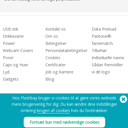
USB stik
Kontakt os
Data Preload
Drikkevarer
Om os
Pantone®-
Power
Betingelser
farvematch
Webcam Covers
Persondatabetingelser
Tilbehør
Poser
Cookies
Individuelle navne
Caps og Huer
Certificater
Sådan fremstiller
Lyd
Job og Karriere
vi dit logo
Gadgets
Blog
Hos Flashbay bruger vi cookies til at gøre vores webside
mere brugervenlig for dig. Du kan ændre dine indstillinger
omkring
brugen af cookies
hvis du foretrækker.
Brug for hjælp? Tel:
(650) 938-3500 (US)
Fortsæt kun med nødvendige cookies
®
Copyright © 2026 Flashbay