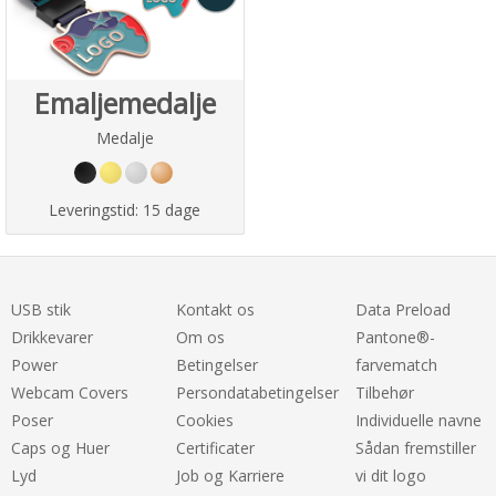
Emaljemedalje
Medalje
Leveringstid:
15 dage
USB stik
Kontakt os
Data Preload
Drikkevarer
Om os
Pantone®-
Power
Betingelser
farvematch
Webcam Covers
Persondatabetingelser
Tilbehør
Poser
Cookies
Individuelle navne
Caps og Huer
Certificater
Sådan fremstiller
Lyd
Job og Karriere
vi dit logo