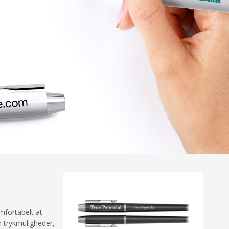
omfortabelt at
m trykmuligheder,