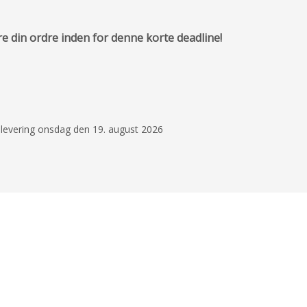
re din ordre inden for denne korte deadline!
28. april 2025
Altid god og hurtig se
levering og fin kvalitet
Mads D. Larsen
d levering onsdag den 19. august 2026