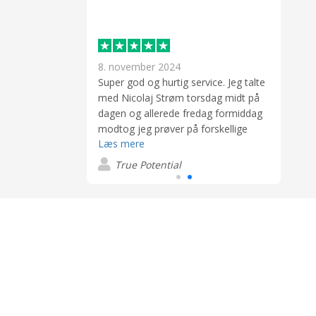
8. november 2024
rvice, hurtig
Super god og hurtig service. Jeg talte
 til prisen.
med Nicolaj Strøm torsdag midt på
dagen og allerede fredag formiddag
modtog jeg prøver på forskellige
Læs mere
kuglepenne. Nicolaj var super
imødekommende, hjælpsom og
True Potential
serviceminded. Derudover fulgte han
op på mig, både via e-mail og på
telefon. Jeg bestilte mine kuglepenne
og de blev leveret før den lovede
levering og i en rigtig god kvalitet.
Det er lang tid siden at jeg har
oplevet så god og professionel
service. Specielt kæmpe ros til
Nicolaj.