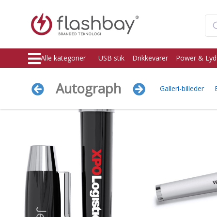
Alle kategorier
USB stik
Drikkevarer
Power & Lyd
Autograph
Galleri-billeder