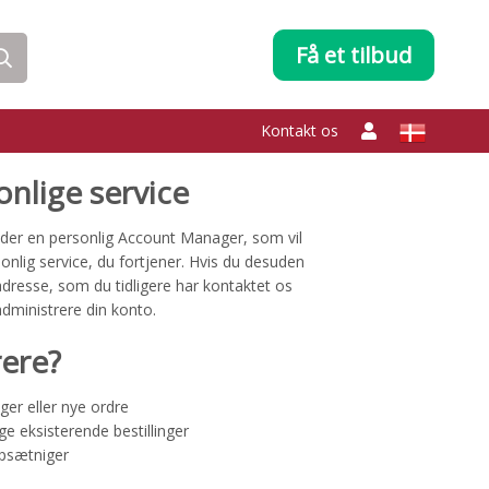
Få et tilbud
Kontakt os
onlige service
under en personlig Account Manager, som vil
sonlig service, du fortjener. Hvis du desuden
adresse, som du tidligere har kontaktet os
dministrere din konto.
rere?
ger eller nye ordre
ge eksisterende bestillinger
opsætniger