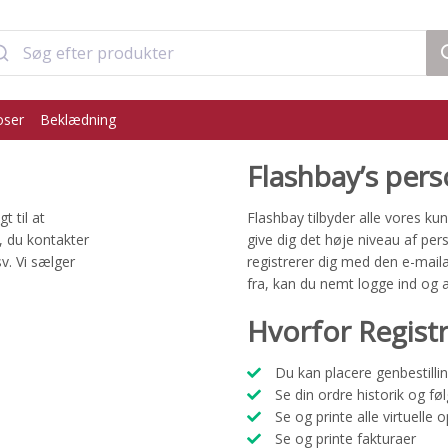
oser
Beklædning
Flashbay’s pers
t til at
Flashbay tilbyder alle vores k
g, du kontakter
give dig det høje niveau af per
v. Vi sælger
registrerer dig med den e-mail
fra, kan du nemt logge ind og a
Hvorfor Regist
Du kan placere genbestillin
Se din ordre historik og føl
Se og printe alle virtuelle 
Se og printe fakturaer