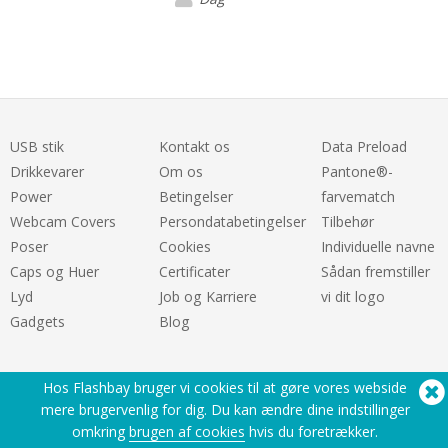
USB stik
Kontakt os
Data Preload
Drikkevarer
Om os
Pantone®-
Power
Betingelser
farvematch
Webcam Covers
Persondatabetingelser
Tilbehør
Poser
Cookies
Individuelle navne
Caps og Huer
Certificater
Sådan fremstiller
Lyd
Job og Karriere
vi dit logo
Gadgets
Blog
Hos Flashbay bruger vi cookies til at gøre vores webside
mere brugervenlig for dig. Du kan ændre dine indstillinger
omkring
brugen af cookies
hvis du foretrækker.