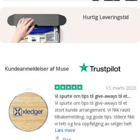
Hurtig Leveringstid
Kundeanmeldelser af Muse
13. marts 2023
Vi spurte om tips til give-aways til et…
Vi spurte om tips til give-aways til et
stort kunde arrangement. Vi fikk raskt
tilbakemelding, og gode tips. Videre fikk
vi tett og bra oppfølging av selger helt
Læs mere
til produktene var levert. Produktene var
meget bra.
Dag