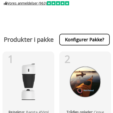
Vores anmeldelser (963)
Produkter i pakke
Konfigurer Pakke?
1
2
Rejsekrus
:
Barista 450ml
Trådløs oplader
:
Cirque