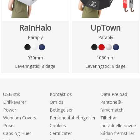
RainHalo
UpTown
Paraply
Paraply
930mm
1060mm
Leveringstid:
8 dage
Leveringstid:
9 dage
USB stik
Kontakt os
Data Preload
Drikkevarer
Om os
Pantone®-
Power
Betingelser
farvematch
Webcam Covers
Persondatabetingelser
Tilbehør
Poser
Cookies
Individuelle navne
Caps og Huer
Certificater
Sådan fremstiller