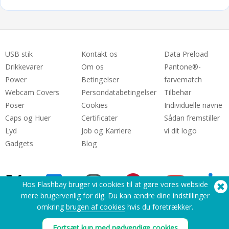
USB stik
Kontakt os
Data Preload
Drikkevarer
Om os
Pantone®-
Power
Betingelser
farvematch
Webcam Covers
Persondatabetingelser
Tilbehør
Poser
Cookies
Individuelle navne
Caps og Huer
Certificater
Sådan fremstiller
Lyd
Job og Karriere
vi dit logo
Gadgets
Blog
Hos Flashbay bruger vi cookies til at gøre vores webside
mere brugervenlig for dig. Du kan ændre dine indstillinger
omkring
brugen af cookies
hvis du foretrækker.
Brug for hjælp? Tel:
(650) 938-3500 (US)
®
Fortsæt kun med nødvendige cookies
Copyright © 2026 Flashbay