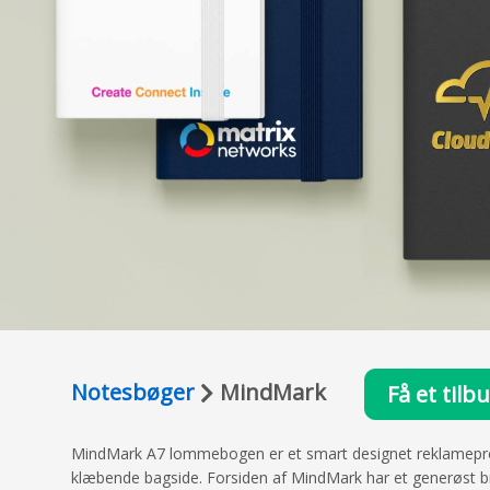
Notesbøger
MindMark
Få et tilb
MindMark A7 lommebogen er et smart designet reklameprodukt,
klæbende bagside. Forsiden af MindMark har et generøst bra