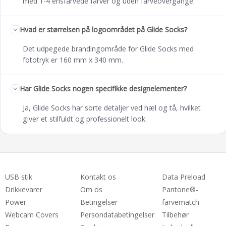
med 1-4 ensfarvede farver og uden farveovergange.
Hvad er størrelsen på logoområdet på Glide Socks?
Det udpegede brandingområde for Glide Socks med
fototryk er 160 mm x 340 mm.
Har Glide Socks nogen specifikke designelementer?
Ja, Glide Socks har sorte detaljer ved hæl og tå, hvilket
giver et stilfuldt og professionelt look.
USB stik
Kontakt os
Data Preload
Drikkevarer
Om os
Pantone®-
Power
Betingelser
farvematch
Webcam Covers
Persondatabetingelser
Tilbehør