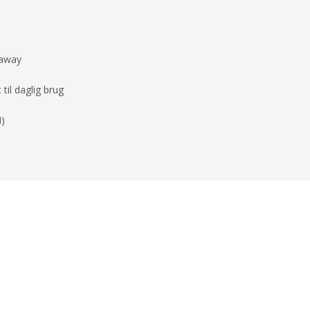
eaway
 til daglig brug
M)