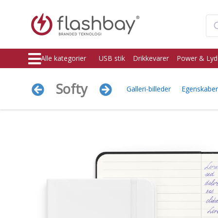
Alle kategorier
USB stik
Drikkevarer
Power & Lyd
Softy
Galleri-billeder
Egenskaber