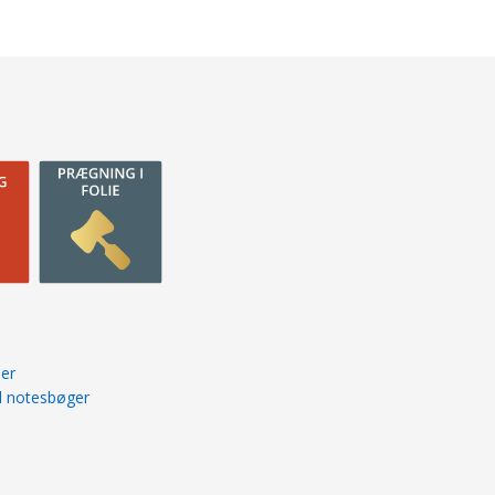
ner
l notesbøger