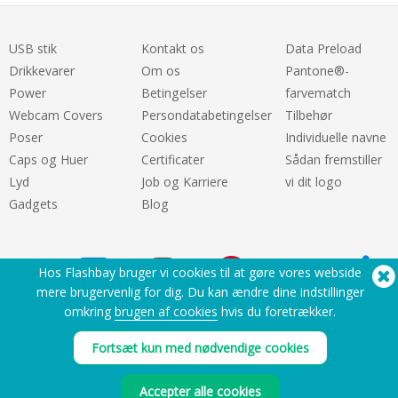
USB stik
Kontakt os
Data Preload
Drikkevarer
Om os
Pantone®-
Power
Betingelser
farvematch
Webcam Covers
Persondatabetingelser
Tilbehør
Poser
Cookies
Individuelle navne
Caps og Huer
Certificater
Sådan fremstiller
Lyd
Job og Karriere
vi dit logo
Gadgets
Blog
Hos Flashbay bruger vi cookies til at gøre vores webside
mere brugervenlig for dig. Du kan ændre dine indstillinger
omkring
brugen af cookies
hvis du foretrækker.
Brug for hjælp? Tel:
(650) 938-3500 (US)
Fortsæt kun med nødvendige cookies
®
Copyright © 2026 Flashbay
Accepter alle cookies