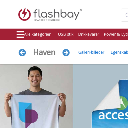
Alle kategorier
USB stik
Drikkevarer
Power & Lyd
Haven
Galleri-billeder
Egenskab