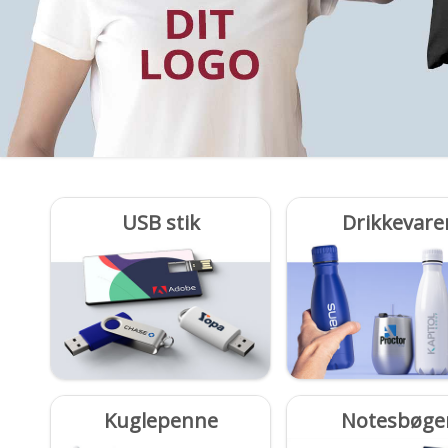
USB stik
Drikkevare
Kuglepenne
Notesbøge