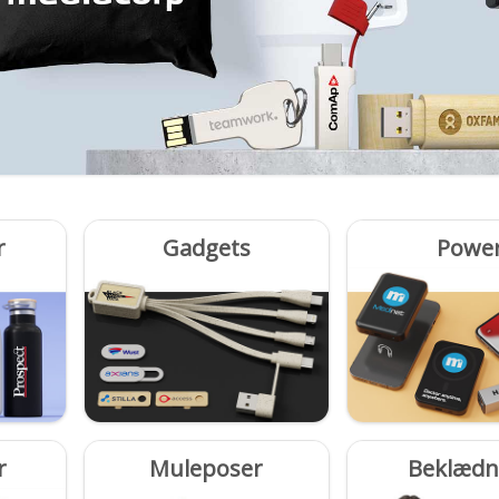
r
Gadgets
Powe
r
Muleposer
Beklædn