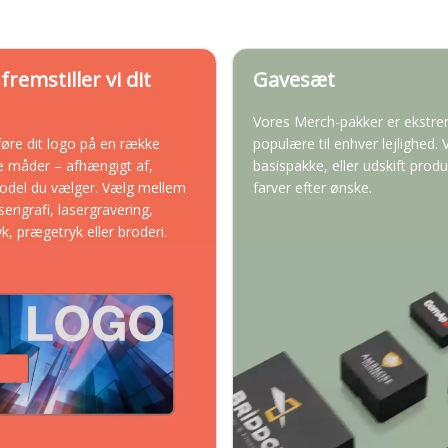
fremstiller vi dit
Gavesæt
Vores Merch-pakker er ekstr
føre dit logo på en række
populære til enhver lejlighed.
ge måder – afhængigt af,
basispakke, eller udskift prod
model du vælger. Vælg mellem
farver efter ønske.
serigrafi, lasergravering,
yk, prægetryk eller broderi.