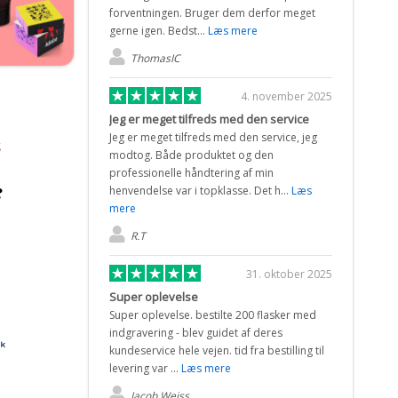
forventningen. Bruger dem derfor meget
gerne igen. Bedst...
Læs mere
ThomasIC
4. november 2025
Jeg er meget tilfreds med den service
Jeg er meget tilfreds med den service, jeg
s
modtog. Både produktet og den
professionelle håndtering af min
henvendelse var i topklasse. Det h...
Læs
mere
R.T
31. oktober 2025
Super oplevelse
Super oplevelse. bestilte 200 flasker med
indgravering - blev guidet af deres
kundeservice hele vejen. tid fra bestilling til
levering var ...
Læs mere
Jacob Weiss