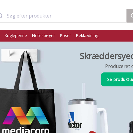
Kuglepenne
Notesbøger
Poser
Beklædning
Skræddersyed
Produceret o
Se produktu