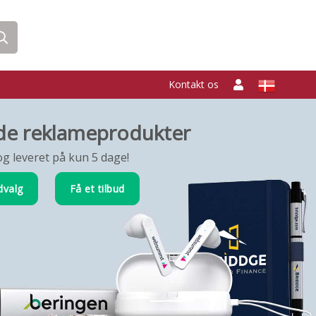
Kontakt os
e reklameprodukter
g leveret på kun 5 dage!
dvalg
Få et tilbud