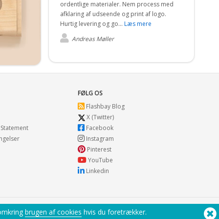
ordentlige materialer. Nem process med
afklaring af udseende og print af logo.
Hurtig levering og go...
Læs mere
Andreas Møller
FØLG OS
Flashbay Blog
X (Twitter)
 Statement
Facebook
ngelser
Instagram
Pinterest
YouTube
Linkedin
 omkring
brugen af cookies
hvis du foretrækker.
Brug for hjælp? Tel:
(650) 938-3500 (US)