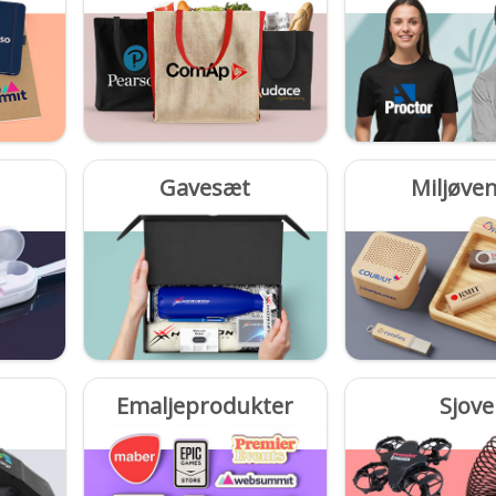
Gavesæt
Miljøven
Emaljeprodukter
Sjove