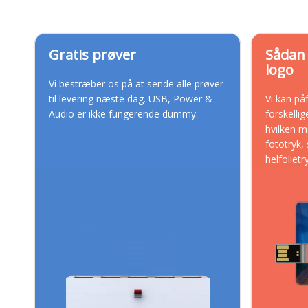
Gratis prøver
Sådan 
logo
Vi bestræber os på at sende alle prøver
til levering næste dag. USB, Power &
Vi kan på
Audio er ikke fungerende dummy.
forskelli
hvilken 
fototryk, 
helfolietr