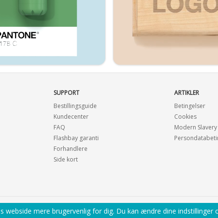
SUPPORT
ARTIKLER
Bestillingsguide
Betingelser
Kundecenter
Cookies
FAQ
Modern Slavery
Flashbay garanti
Persondatabeti
Forhandlere
Side kort
es webside mere brugervenlig for dig. Du kan ændre dine indstillinger