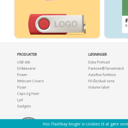
PRODUKTER
LØSNINGER
USB stik
Data Preload
Drikkevarer
Pantone®-farvematch
Power
AutoRun funktion
Webcam Covers
Fil-lås/dual zone
Poser
Volume label
Caps og Huer
Lyd
Gadgets
Hos Flashbay bruger vi cookies til at gøre vor