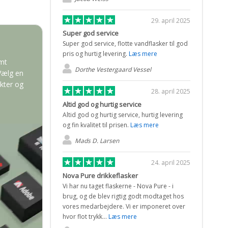
29. april 2025
Super god service
Super god service, flotte vandflasker til god
pris og hurtig levering.
Læs mere
emt
Dorthe Vestergaard Vessel
 Vælg en
ukter og
28. april 2025
Altid god og hurtig service
Altid god og hurtig service, hurtig levering
og fin kvalitet til prisen.
Læs mere
Mads D. Larsen
24. april 2025
Nova Pure drikkeflasker
Vi har nu taget flaskerne - Nova Pure - i
brug, og de blev rigtig godt modtaget hos
vores medarbejdere. Vi er imponeret over
hvor flot trykk...
Læs mere