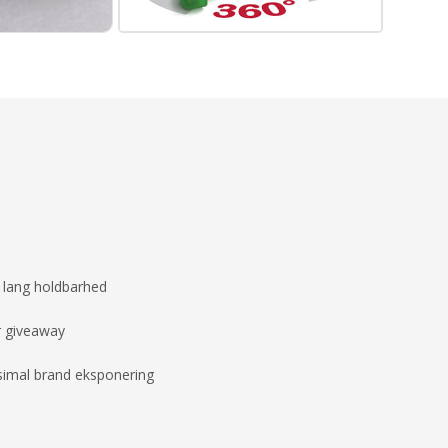
d lang holdbarhed
r giveaway
imal brand eksponering