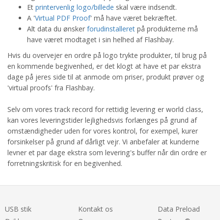
Et
printervenlig logo/billede
skal være indsendt.
A '
Virtual PDF Proof
' må have været bekræftet.
Alt data du ønsker
forudinstalleret
på produkterne må
have været modtaget i sin helhed af Flashbay.
Hvis du overvejer en ordre på logo trykte produkter, til brug på
en kommende begivenhed, er det klogt at have et par ekstra
dage på jeres side til at anmode om priser, produkt prøver og
'virtual proofs' fra Flashbay.
Selv om vores track record for rettidig levering er world class,
kan vores leveringstider lejlighedsvis forlænges på grund af
omstændigheder uden for vores kontrol, for exempel, kurer
forsinkelser på grund af dårligt vejr. Vi anbefaler at kunderne
levner et par dage ekstra som levering's buffer når din ordre er
forretningskritisk for en begivenhed.
USB stik
Kontakt os
Data Preload