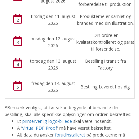
august 2026
forberedelse til produktion.
tirsdag den 11. august
Produkterne er samlet og
2
2026
branded med din illustration.
Din ordre er
onsdag den 12. august
kvalitetskontrolleret og parat
3
2026
til forsendelse.
torsdag den 13. august
Bestilling i transit fra
4
2026
Factory.
fredag den 14. august
Bestiling Leveret hos dig.
5
2026
*Bemærk venligst, at før vi kan begynde at behandle din
bestilling, skal alle specifikke oplysninger om ordren bekræftes:
Et
printervenlig logo/billede
skal være indsendt.
A '
Virtual PDF Proof
' må have været bekræftet.
Alt data du ønsker
forudinstalleret
på produkterne må