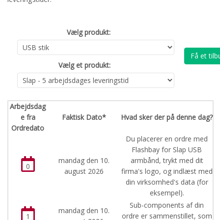
Vælg produkt:
Få et tilb
Vælg et produkt:
Arbejdsdag
e fra
Faktisk Dato*
Hvad sker der på denne dag?
Ordredato
Du placerer en ordre med
Flashbay for Slap USB
mandag den 10.
armbånd, trykt med dit
0
august 2026
firma's logo, og indlæst med
din virksomhed's data (for
eksempel).
Sub-components af din
mandag den 10.
ordre er sammenstillet, som
1