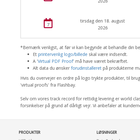
2026
tirsdag den 18. august
7
2026
*Bemærk venligst, at før vi kan begynde at behandle din bes
Et
printervenlig logo/billede
skal være indsendt.
A '
Virtual PDF Proof
' må have været bekræftet.
Alt data du ønsker
forudinstalleret
på produkterne må 
Hvis du overvejer en ordre på logo trykte produkter, til b
'virtual proofs' fra Flashbay.
Selv om vores track record for rettidig levering er world c
forsinkelser på grund af dårligt vejr. Vi anbefaler at kunder
PRODUKTER
LØSNINGER