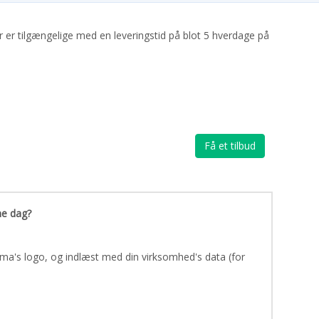
ter er tilgængelige med en leveringstid på blot 5 hverdage på
Få et tilbud
ne dag?
rma's logo, og indlæst med din virksomhed's data (for